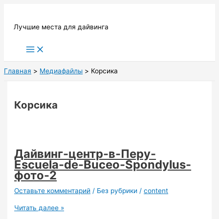
Перейти
к
Лучшие места для дайвинга
содержимому
Main
Menu
Главная
Медиафайлы
Корсика
Корсика
Дайвинг-центр-в-Перу-
Escuela-de-Buceo-Spondylus-
фото-2
Оставьте комментарий
/
Без рубрики
/
content
Дайвинг-
Читать далее »
центр-