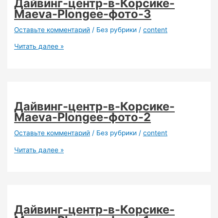
Дайвинг-центр-в-Корсике-
фото-4
Maeva-Plongee-фото-3
Оставьте комментарий
/
Без рубрики
/
content
Дайвинг-
Читать далее »
центр-
в-
Корсике-
Maeva-
Plongee-
Дайвинг-центр-в-Корсике-
фото-3
Maeva-Plongee-фото-2
Оставьте комментарий
/
Без рубрики
/
content
Дайвинг-
Читать далее »
центр-
в-
Корсике-
Maeva-
Plongee-
Дайвинг-центр-в-Корсике-
фото-2