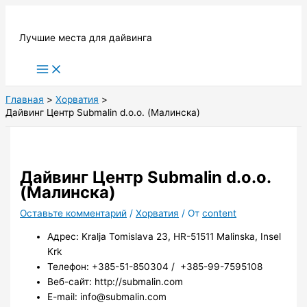
Перейти
к
Лучшие места для дайвинга
содержимому
Main
Menu
Главная
Хорватия
Дайвинг Центр Submalin d.o.o. (Малинска)
Дайвинг Центр Submalin d.o.o.
(Малинска)
Оставьте комментарий
/
Хорватия
/ От
content
Адрес: Kralja Tomislava 23, HR-51511 Malinska, Insel
Krk
Телефон: +385-51-850304 / +385-99-7595108
Веб-сайт: http://submalin.com
E-mail: info@submalin.com