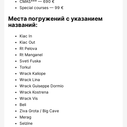
CMAS*** — 690 €
Special courses — 99 €
Места погружений с указанием
названий:
Kiac In
Kiac Out
Rt Pelova
Rt Manganel
Sveti Fuska
Torkul
Wrack Kaliope
Wrack Lina
Wrack Guiseppe Dormio
Wrack Kostrena
Wrack Vis
Beli
Ziva Grota / Big Cave
Merag
Selzine