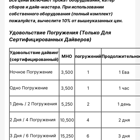
Все цены включают прокат оборудования, катер
сборов и дайв-мастера. При использовании
собственного оборудования (полный комплект)
пожалуйста, вычеслите 10% от вышеуказанных цен.
Удовольствие Погружения (Только Для
Сертифицированных Дайверов)
Удовольствие дайвинг
МНО
погружений
Продолжительно
(сертифицированный)
Ночное Погружение
3,500
1
1 Ева
Одно Погружение
3,500
1
1 час
1 День / 2 Погружения
5,250
2
1 день
2 Дня / 4 Погружения
10,500
4
2 дня
3 Дня / 6 Погружений
15,250
6
3 дня