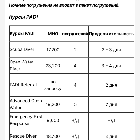
Ночные погружения не входит в пакет погружений.
Курсы PADI
Курсы PADI
МНО
погружений
Продолжительность
Scuba Diver
17,200
2
2 – 3 дня
Open Water
23,200
4
3 – 4 дня
Diver
по
PADI Referral
4
2 дня
запросу
Advanced Open
19,200
5
2 дня
Water
Emergency First
9,000
Н/Д
Н/Д
Response
Rescue Diver
18,700
Н/Д
3 дня