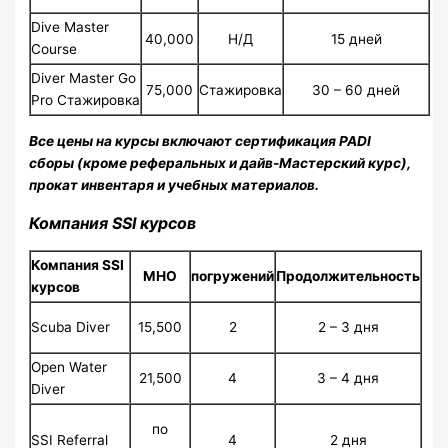
Dive Master
40,000
Н/Д
15 дней
Course
Diver Master Go
75,000
Стажировка
30 – 60 дней
Pro Стажировка
Все цены на курсы включают сертификация PADI
сборы (кроме реферальных и дайв-Мастерский курс),
прокат инвентаря и учебных материалов.
Компания SSI курсов
Компания SSI
МНО
погружений
Продолжительность
курсов
Scuba Diver
15,500
2
2 – 3 дня
Open Water
21,500
4
3 – 4 дня
Diver
по
SSI Referral
4
2 дня