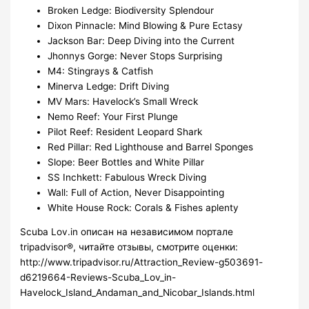
Broken Ledge: Biodiversity Splendour
Dixon Pinnacle: Mind Blowing & Pure Ectasy
Jackson Bar: Deep Diving into the Current
Jhonnys Gorge: Never Stops Surprising
M4: Stingrays & Catfish
Minerva Ledge: Drift Diving
MV Mars: Havelock’s Small Wreck
Nemo Reef: Your First Plunge
Pilot Reef: Resident Leopard Shark
Red Pillar: Red Lighthouse and Barrel Sponges
Slope: Beer Bottles and White Pillar
SS Inchkett: Fabulous Wreck Diving
Wall: Full of Action, Never Disappointing
White House Rock: Corals & Fishes aplenty
Scuba Lov.in описан на независимом портале
tripadvisor®, читайте отзывы, смотрите оценки:
http://www.tripadvisor.ru/Attraction_Review-g503691-
d6219664-Reviews-Scuba_Lov_in-
Havelock_Island_Andaman_and_Nicobar_Islands.html