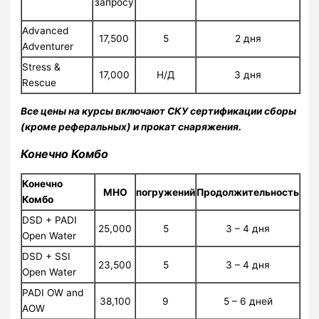
запросу
Advanced
17,500
5
2 дня
Adventurer
Stress &
17,000
Н/Д
3 дня
Rescue
Все цены на курсы включают СКУ сертификации сборы
(кроме реферальных) и прокат снаряжения.
Конечно Комбо
Конечно
МНО
погружений
Продолжительность
Комбо
DSD + PADI
25,000
5
3 – 4 дня
Open Water
DSD + SSI
23,500
5
3 – 4 дня
Open Water
PADI OW and
38,100
9
5 – 6 дней
AOW