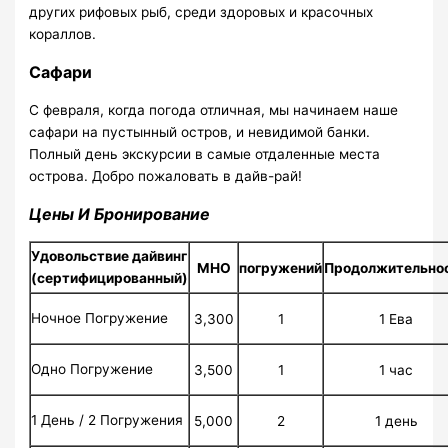
других рифовых рыб, среди здоровых и красочных
кораллов.
Сафари
С февраля, когда погода отличная, мы начинаем наше
сафари на пустынный остров, и невидимой банки.
Полный день экскурсии в самые отдаленные места
острова. Добро пожаловать в дайв-рай!
Цены И Бронирование
Удовольствие дайвинг
МНО
погружений
Продолжительно
(сертифицированный)
Ночное Погружение
3,300
1
1 Ева
Одно Погружение
3,500
1
1 час
1 День / 2 Погружения
5,000
2
1 день