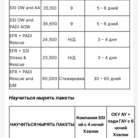
SSI OW and AA
35,100
9
5 – 6 дней
SSI OW and
36,650
9
5 – 6 дней
PADI AOW
EFR + PADI
24,500
Н/Д
3 – 4 дня
Rescue
EFR + SSI
23,500
Н/Д
3 – 4 дня
Stress &
Rescue
EFR + PADI
90,000
Стажировка
30 – 60 дней
Rescue and
DM
Научиться нырять пакеты
СКУ АУ +
Компания SSI
пади ГАУ с 6
НАУЧИТЬСЯ НЫРЯТЬ ПАКЕТЫ
ой с 4 ночей
ночей
Хэвлок
Хэвлок