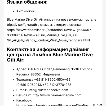
Языки общения:
Английский
Blue Marine Dive Gili Air описан на независимом портале
tripadvisor®, читайте отзывы, смотрите оценки:
https://www.tripadvisor.ru/Attraction_Review-g664667-
d3336814-Reviews-Blue_Marine_Dive_Gili_Air-
Gili_Air_Gili_Islands_Lombok_West_Nusa_Tenggara.html
Контактная информация дайвинг
центра на Ломбок Blue Marine Dive
Gili Air:
Адрес: Gili Air,Gili Indah,Pemenang,North Lombok
Regency 83352, Индонезия
Телефоны: +62 811-3902-550/+62
(0)81917952013/+62 812-3770-288
E-mail: info@bluemarinedive.com
Веб-сайт: http://www.bluemarinedive.com
Facebook:
https://www.facebook.com/BlueMarineDiveResort/info/?