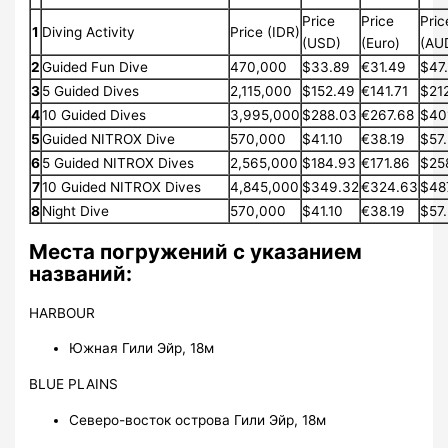
Price
Price
Pric
1
Diving Activity
Price (IDR)
(USD)
(Euro)
(AU
2
Guided Fun Dive
470,000
$33.89
€31.49
$47
3
5 Guided Dives
2,115,000
$152.49
€141.71
$21
4
10 Guided Dives
3,995,000
$288.03
€267.68
$40
5
Guided NITROX Dive
570,000
$41.10
€38.19
$57
6
5 Guided NITROX Dives
2,565,000
$184.93
€171.86
$25
7
10 Guided NITROX Dives
4,845,000
$349.32
€324.63
$48
8
Night Dive
570,000
$41.10
€38.19
$57
Места погружений с указанием
названий:
HARBOUR
Южная Гили Эйр, 18м
BLUE PLAINS
Северо-восток острова Гили Эйр, 18м