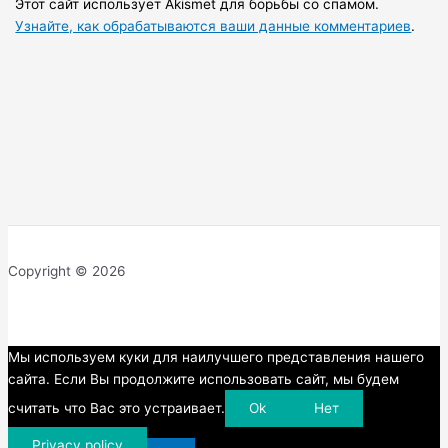
Этот сайт использует Akismet для борьбы со спамом.
Узнайте, как обрабатываются ваши данные комментариев
.
Copyright © 2026
Прокрутка
Мы используем куки для наилучшего представления нашего
вверх
сайта. Если Вы продолжите использовать сайт, мы будем
считать что Вас это устраивает.
Ok
Нет
Privacy policy