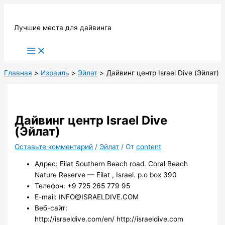
Перейти
к
Лучшие места для дайвинга
содержимому
Main
Menu
Главная
Израиль
Эйлат
Дайвинг центр Israel Dive (Эйлат)
Дайвинг центр Israel Dive
(Эйлат)
Оставьте комментарий
/
Эйлат
/ От
content
Адрес: Eilat Southern Beach road. Coral Beach
Nature Reserve — Eilat , Israel. p.o box 390
Телефон: +9 725 265 779 95
E-mail: INFO@ISRAELDIVE.COM
Веб-сайт:
http://israeldive.com/en/ http://israeldive.com