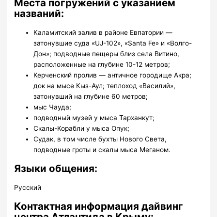
Места погружений с указанием
названий:
Каламитский залив в районе Евпатории —
затонувшие суда «UJ-102», «Santa Fe» и «Волго-
Дон»; подводные пещеры близ села Витино,
расположенные на глубине 10-12 метров;
Керченский пролив — античное городище Акра;
док на мысе Кыз-Аул; теплоход «Василий»,
затонувший на глубине 60 метров;
мыс Чауда;
подводный музей у мыса Тарханкут;
Скалы-Корабли у мыса Опук;
Судак, в том числе бухты Нового Света,
подводные гроты и скалы мыса Меганом.
Языки общения:
Русский
Контактная информация дайвинг
центра Атлантида в Крыму: