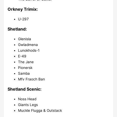
Orkney Trimix:
U-297
Shetland:
Glenisla
Gwladmena
Lunokhods-1
E-49
The Jane
Pionersk
Samba
Mfv Fraoch Ban
Shetland Scenic:
Noss Head
Giants Legs
Muckle Flugga & Outstack