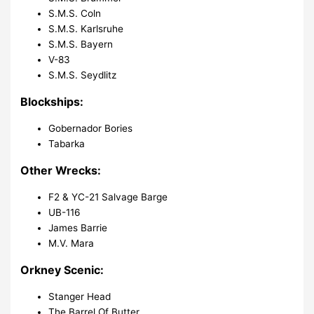
S.M.S. Coln
S.M.S. Karlsruhe
S.M.S. Bayern
V-83
S.M.S. Seydlitz
Blockships:
Gobernador Bories
Tabarka
Other Wrecks:
F2 & YC-21 Salvage Barge
UB-116
James Barrie
M.V. Mara
Orkney Scenic:
Stanger Head
The Barrel Of Butter