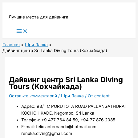
Перейти
к
Лучшие места для дайвинга
содержимому
Main
Menu
Главная
Шри Ланка
Дайвинг центр Sri Lanka Diving Tours (Кохчайкада)
Дайвинг центр Sri Lanka Diving
Tours (Кохчайкада)
Оставьте комментарий
/
Шри Ланка
/ От
content
Адрес: 93/1 C PORUTOTA ROAD PALLANGATHURAI
KOCHCHIKADE, Negombo, Sri Lanka
Телефон: +9 477 764 84 59, +94 77 876 2085
E-mail: felicianfernando@hotmail.com;
renuka.diving@gmail.com