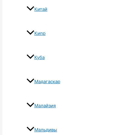
Китай
Кипр
Куба
Мадагаскар
Малайзия
Мальдивы