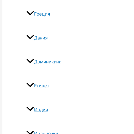
Греция
Дания
Доминикана
Египет
Индия
Индонезия