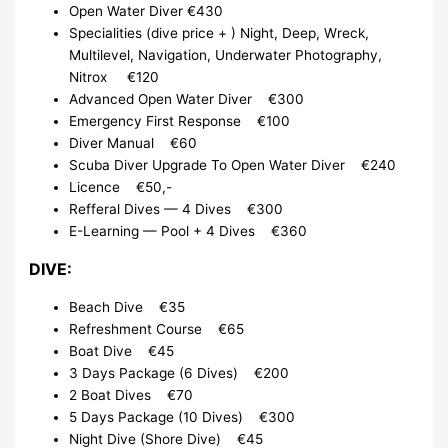
Open Water Diver €430
Specialities (dive price + ) Night, Deep, Wreck,
Multilevel, Navigation, Underwater Photography,
Nitrox €120
Advanced Open Water Diver €300
Emergency First Response €100
Diver Manual €60
Scuba Diver Upgrade To Open Water Diver €240
Licence €50,-
Refferal Dives — 4 Dives €300
E-Learning — Pool + 4 Dives €360
DIVE:
Beach Dive €35
Refreshment Course €65
Boat Dive €45
3 Days Package (6 Dives) €200
2 Boat Dives €70
5 Days Package (10 Dives) €300
Night Dive (Shore Dive) €45