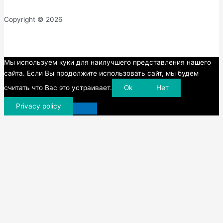
Copyright © 2026
Прокрутка
Мы используем куки для наилучшего представления нашего
вверх
сайта. Если Вы продолжите использовать сайт, мы будем
считать что Вас это устраивает.
Ok
Нет
Privacy policy